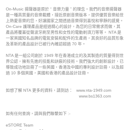
On-Music 揚聲器
是原於
“
音樂力量
”
的理念
。
我們的音樂
揚聲器
是一種高質量的
音樂載體
，
接近原創
音樂版本，
提供優
質音樂給世
上熱愛音樂的您
，好讓
國家之間透
過
音樂得到
喜悅和
寧靜的感覺
。
On-Care
護理產品是
經過精心的設計，
為
您的日常需求而做
，其
產品將覆蓋
從
聲波
牙刷
至
男性和女性的
電動剃須刀等等
。
NTA
是
一家
英國
知名品牌
的
電氣安裝和
配件
的生產商
，
其良好的品質
形象
及
革新
的產品設計
已被行內確認
超過 70
年
。
NTA 是
一組公司創
於
1949
年
在
香港
成立
的
及其
製造的
質量
得到
世
界
公認
，擁有
先進
的
技能和
訣竅
的
技術
。
我們強大
的
創新
設計
，
已
導致
成功
地註冊了一些
英國，香港
及
中國
的專利設計
註冊
，以及超
過
10 多個
英國，美國和
香港
的產品設計
註冊
。
如想
了解
NTA
更多
的資料
，
請到訪：
www.nta-1949.com
www.bs1363.com
如
有任何查詢
，
請與我們聯繫
如下
:-
eSTORE Team