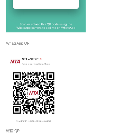
WhatsApp QR
微信 QR